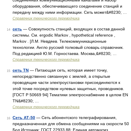
соединенных коммуникационными каналами и набор
оборудования, обеспечивающего соединение станций и
передачу между ними информации. Сеть может&#8230; …
Справочник технического переводчика
сеть
— Совокупность станций, входящих в состав данной
14
системы. См. ergodic Markov , hypothetical reference ,
Markov . [Л.М. Невдяев. Телекоммуникационные
технологии. Англо русский толковый словарь справочник.
Под редакцией Ю.М. Горностаева. Москва,&#8230; …
Справочник технического переводчика
сеть TN
— Питающая сеть, которая имеет точку,
15
непосредственно связанную с землей, а открытые
проводящие части электроустановки присоединяются к
этой точке посредством нулевых защитных, проводников.
[ГОСТ Р 50669 94] Тематики электроснабжение в целом EN
TN&#8230; …
Справочник технического переводчика
Сеть АТ-50
— Сеть абонентского телеграфирования,
16
предназначенная для обмена сообщениями на скорости 50
Бод Источник: ГОСТ 22933 88: Единая автоматиз …