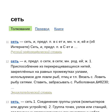
сеть
Толкование
Перевод
Книги
сеть
— сеть, и, предл. п. в с ет и, мн. ч. и, ей и (об
11
Интернете) Сеть, и, предл. п. в С ет и …
Русский орфографический словарь
сеть
— и, предл. о сети, в сети; мн. род. ей; ж. 1.
12
Приспособление из перекрещивающихся нитей,
закреплённых на равных промежутках узлами,
используемое для ловли рыб, птиц и т.п. Вязать с. Ловить
рыбу сетями. Ставить, забрасывать с. Рыболовная,&#8230;
…
Энциклопедический словарь
сеть
— сеть 1. Соединение группы узлов (компьютеров
13
или других устройств). 2. Группа точек, узлов или станций,