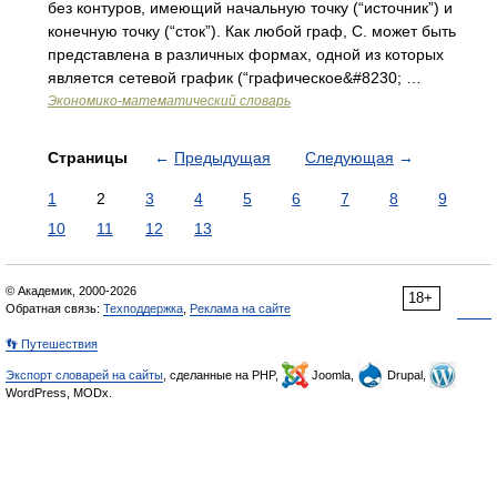
без контуров, имеющий начальную точку (“источник”) и
конечную точку (“сток”). Как любой граф, С. может быть
представлена в различных формах, одной из которых
является сетевой график (“графическое&#8230; …
Экономико-математический словарь
Страницы
←
Предыдущая
Следующая
→
1
2
3
4
5
6
7
8
9
10
11
12
13
© Академик, 2000-2026
18+
Обратная связь:
Техподдержка
,
Реклама на сайте
👣 Путешествия
Экспорт словарей на сайты
, сделанные на PHP,
Joomla,
Drupal,
WordPress, MODx.