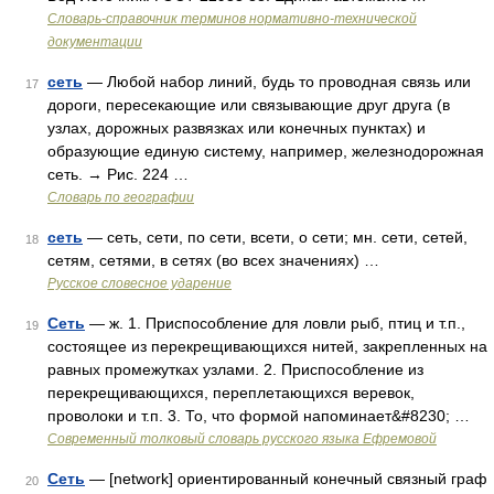
Словарь-справочник терминов нормативно-технической
документации
сеть
— Любой набор линий, будь то проводная связь или
17
дороги, пересекающие или связывающие друг друга (в
узлах, дорожных развязках или конечных пунктах) и
образующие единую систему, например, железнодорожная
сеть. → Рис. 224 …
Словарь по географии
сеть
— сеть, сети, по сети, всети, о сети; мн. сети, сетей,
18
сетям, сетями, в сетях (во всех значениях) …
Русское словесное ударение
Сеть
— ж. 1. Приспособление для ловли рыб, птиц и т.п.,
19
состоящее из перекрещивающихся нитей, закрепленных на
равных промежутках узлами. 2. Приспособление из
перекрещивающихся, переплетающихся веревок,
проволоки и т.п. 3. То, что формой напоминает&#8230; …
Современный толковый словарь русского языка Ефремовой
Сеть
— [network] ориентированный конечный связный граф
20